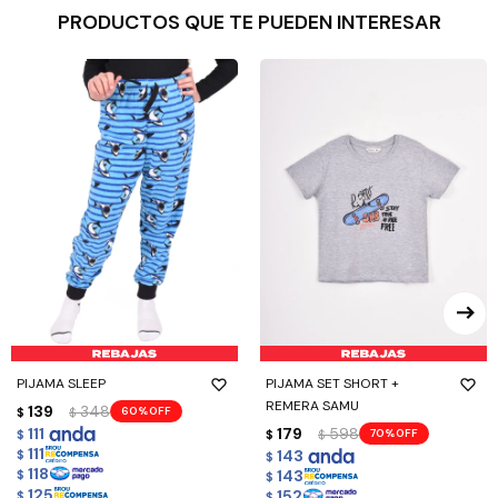
PRODUCTOS QUE TE PUEDEN INTERESAR
PIJAMA SLEEP
PIJAMA SET SHORT +
REMERA SAMU
139
348
60
$
$
111
179
598
70
$
$
$
111
143
$
$
118
143
$
$
125
152
$
$