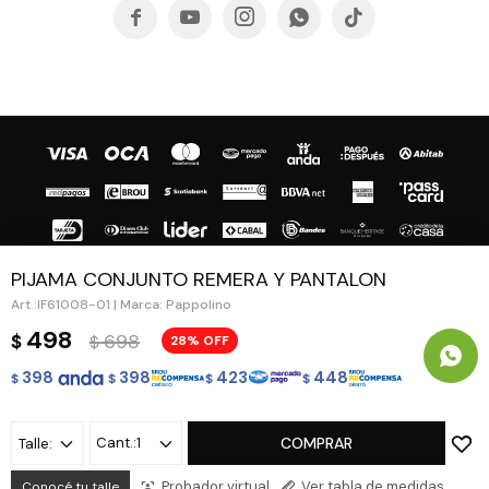





PIJAMA CONJUNTO REMERA Y PANTALON
IF61008-01 | Marca: Pappolino
© Copyright 2026 / Guapa - Paprika
498
698
$
28
$
398
398
423
448
$
$
$
$
1
COMPRAR
Talle:
Fenicio
Probador virtual
Ver tabla de medidas
Conocé tu talle