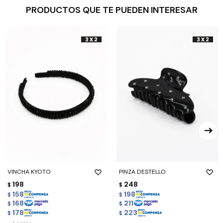
PRODUCTOS QUE TE PUEDEN INTERESAR
VINCHA KYOTO
PINZA DESTELLO
198
248
$
$
158
198
$
$
168
211
$
$
178
223
$
$