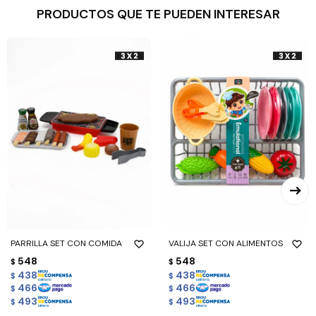
PRODUCTOS QUE TE PUEDEN INTERESAR
PARRILLA SET CON COMIDA
VALIJA SET CON ALIMENTOS
548
548
$
$
438
438
$
$
466
466
$
$
493
493
$
$