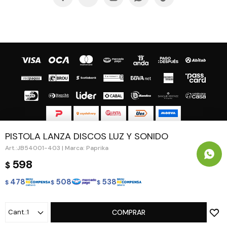
PISTOLA LANZA DISCOS LUZ Y SONIDO
© Copyright 2026 / Guapa - Paprika
JB54001-403 | Marca: Paprika
598
$
478
508
538
$
$
$
Fenicio
1
COMPRAR