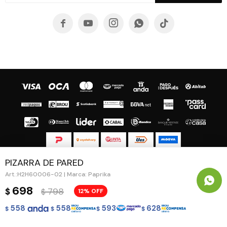





PIZARRA DE PARED
© Copyright 2026 / Guapa - Paprika
H2H60006-02 | Marca: Paprika
698
798
$
12
$
558
558
593
628
$
$
$
$