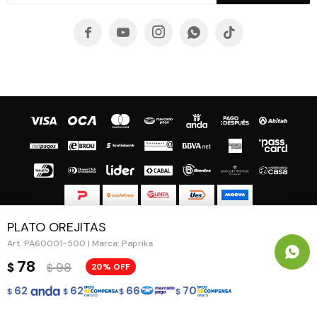





PLATO OREJITAS
© Copyright 2026 / Guapa - Paprika
PA60001-500 | Marca: Paprika
78
98
$
20
$
62
62
66
70
$
$
$
$