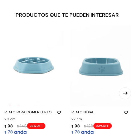
PRODUCTOS QUE TE PUEDEN INTERESAR
PLATO PARA COMER LENTO
PLATO NEPAL
20 cm
22 cm
98
148
98
128
33
23
$
$
$
$
78
78
$
$