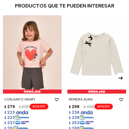
PRODUCTOS QUE TE PUEDEN INTERESAR
CONJUNTO HEART
REMERA ALMA
279
698
298
498
60
40
$
$
$
$
223
238
$
$
223
238
$
$
237
253
$
$
251
268
$
$