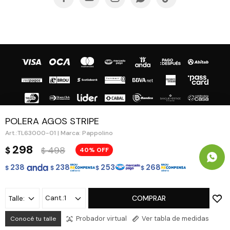
POLERA AGOS STRIPE
TL63000-01 | Marca: Pappolino
© Copyright 2026 / Guapa - Paprika
298
498
$
40
$
238
238
253
268
$
$
$
$
1
COMPRAR
Talle:
Fenicio
Probador virtual
Ver tabla de medidas
Conocé tu talle