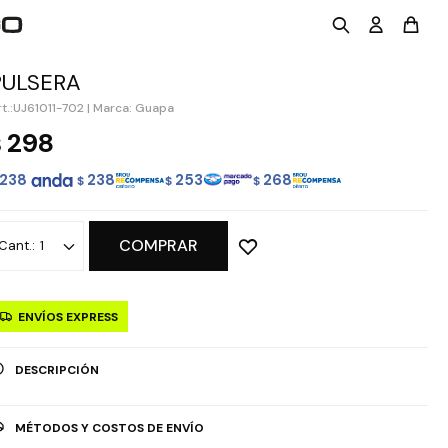
PULSERA
UJ61011-702
|
Marca: Guapa
298
$
238
238
253
268
$
$
$
COMPRAR
1
ENVÍOS EXPRESS
DESCRIPCIÓN
MÉTODOS Y COSTOS DE ENVÍO