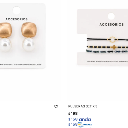
-
+
PULSERAS SET X 3
198
$
158
$
158
$