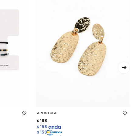
-
+
AROS LULA
198
$
158
$
158
$