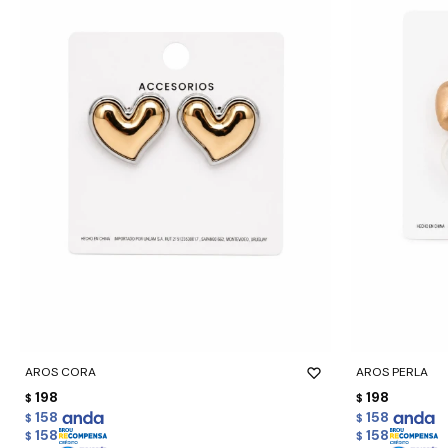
-
+
-
+
AROS CORA
AROS PERLA
198
198
$
$
158
158
$
$
158
158
$
$