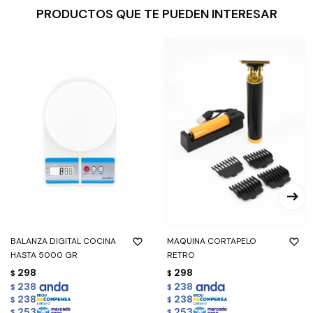
PRODUCTOS QUE TE PUEDEN INTERESAR
BALANZA DIGITAL COCINA
MAQUINA CORTAPELO
HASTA 5000 GR
RETRO
298
298
$
$
238
238
$
$
238
238
$
$
253
253
$
$