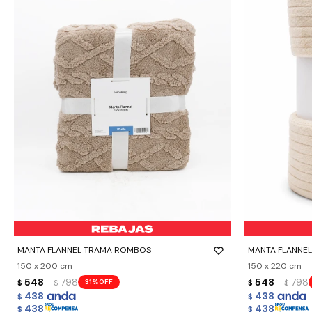
-
+
-
+
MANTA FLANNEL TRAMA ROMBOS
MANTA FLANNEL 
150 x 200 cm
150 x 220 cm
548
798
548
798
31
$
$
$
$
438
438
$
$
438
438
$
$