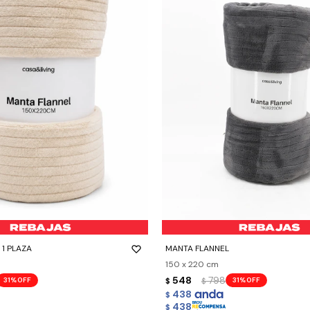
-
+
1 PLAZA
MANTA FLANNEL
150 x 220 cm
548
798
31
31
$
$
438
$
438
$