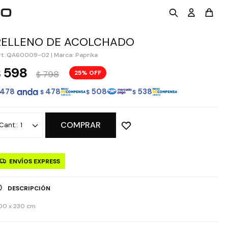
RELLENO DE ACOLCHADO
QA60009-02
|
Marca: Paprika
598
$
798
25
$
478
478
508
538
$
$
$
COMPRAR
1
ENVÍOS EXPRESS
DESCRIPCIÓN
00 x 230 cm