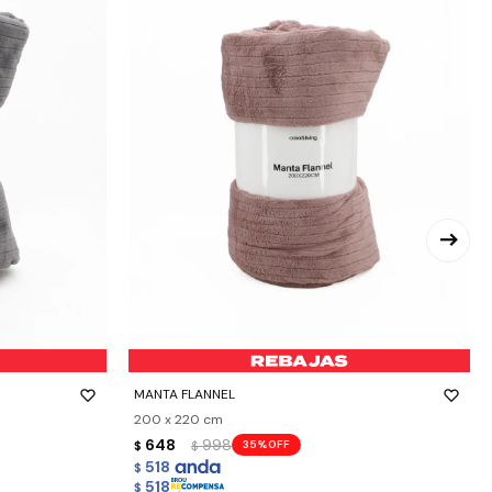
-
+
MANTA FLANNEL
200 x 220 cm
648
998
35
$
$
518
$
518
$