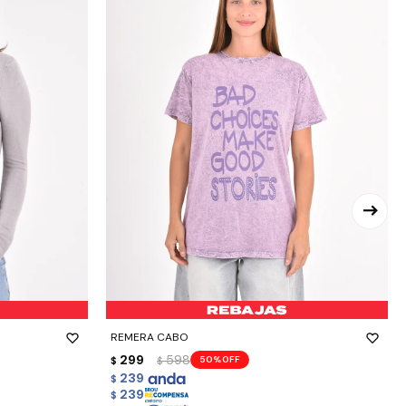
-
+
REMERA CABO
299
598
50
$
$
239
$
239
$