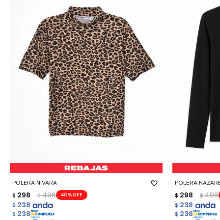
-
+
-
+
POLERA NIVARA
POLERA NAZAR
298
498
298
498
40
$
$
$
$
238
238
$
$
238
238
$
$