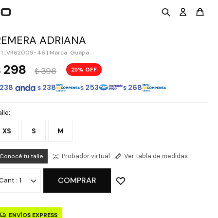
REMERA ADRIANA
VR62009-46
|
Marca: Guapa
298
$
398
25
$
238
238
253
268
$
$
$
lle:
XS
S
M
Probador virtual
Ver tabla de medidas
Conocé tu talle
COMPRAR
1
ENVÍOS EXPRESS