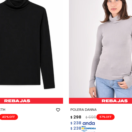
-
+
ETH
POLERA DANNA
298
698
40
57
$
$
238
$
238
$