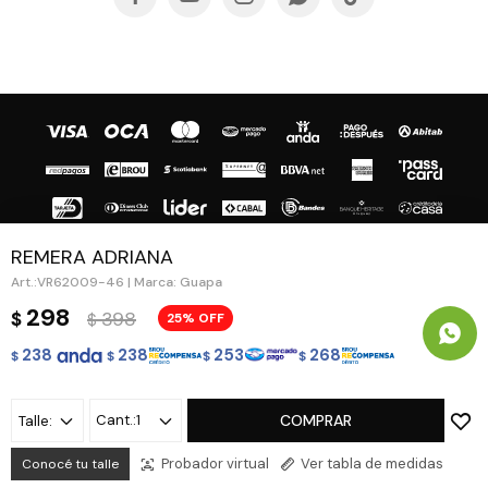
REMERA ADRIANA
VR62009-46 | Marca: Guapa
© Copyright 2026 / Guapa - Paprika
298
398
$
25
$
238
238
253
268
$
$
$
$
1
COMPRAR
Talle:
Fenicio
Probador virtual
Ver tabla de medidas
Conocé tu talle