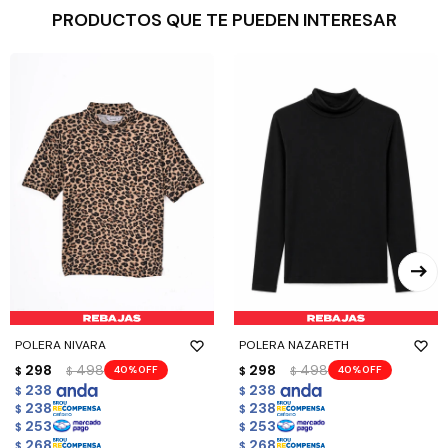
PRODUCTOS QUE TE PUEDEN INTERESAR
POLERA NIVARA
POLERA NAZARETH
298
498
298
498
40
40
$
$
$
$
238
238
$
$
238
238
$
$
253
253
$
$
268
268
$
$