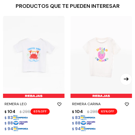
PRODUCTOS QUE TE PUEDEN INTERESAR
REMERA LEO
REMERA CARINA
104
298
104
298
65
65
$
$
$
$
83
83
$
$
88
88
$
$
94
94
$
$