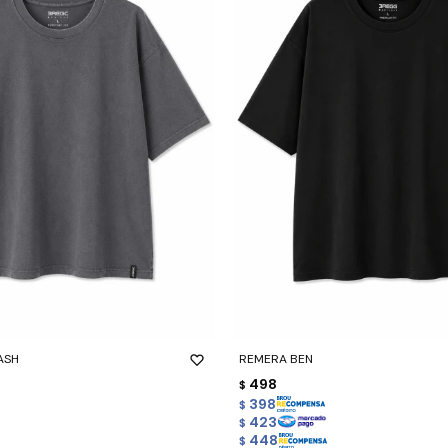
-
+
ASH
REMERA BEN
498
$
398
$
423
$
448
$