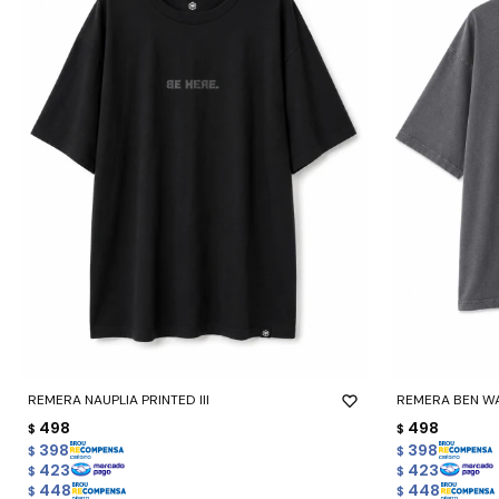
-
+
-
+
REMERA NAUPLIA PRINTED III
REMERA BEN W
498
498
$
$
398
398
$
$
423
423
$
$
448
448
$
$