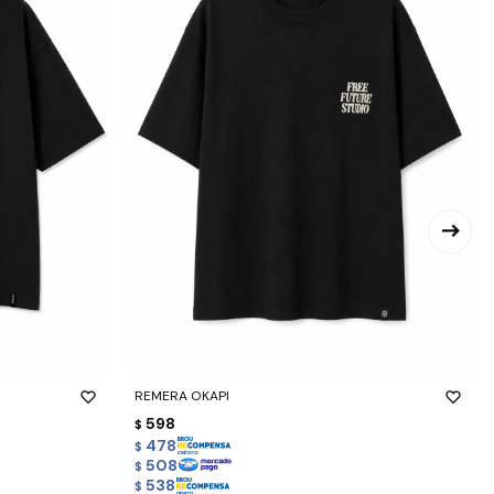
-
+
REMERA OKAPI
598
$
478
$
508
$
538
$