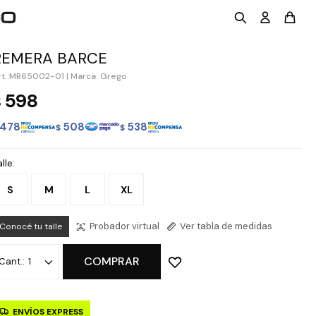
REMERA BARCE
MR65002-01
|
Marca: Grego
598
$
478
508
538
$
$
lle:
S
M
L
XL
Probador virtual
Ver tabla de medidas
Conocé tu talle
COMPRAR
1
ENVÍOS EXPRESS