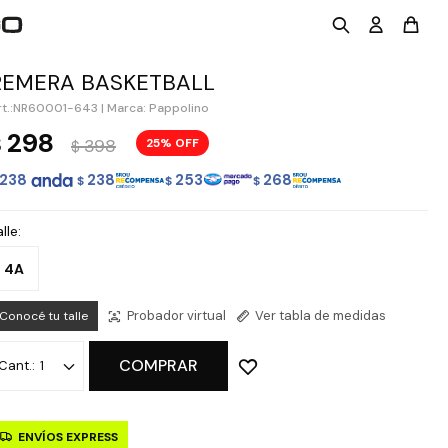
REMERA BASKETBALL
NR60001-643
|
Marca: Pappolino
298
$
398
25
$
238
238
253
268
$
$
$
lle:
4A
Probador virtual
Ver tabla de medidas
Conocé tu talle
COMPRAR
1
ENVÍOS EXPRESS