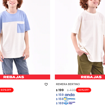
-
+
REMERA BERTINO
199
498
60
60
$
$
159
$
159
$
169
$