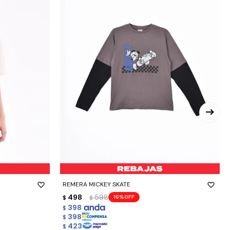
-
+
REMERA MICKEY SKATE
498
598
16
$
$
398
$
398
$
423
$