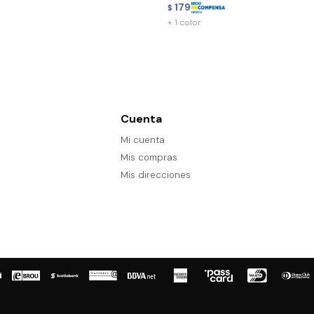
179
$
+ 1 color
Cuenta
Mi cuenta
Mis compras
Mis direcciones