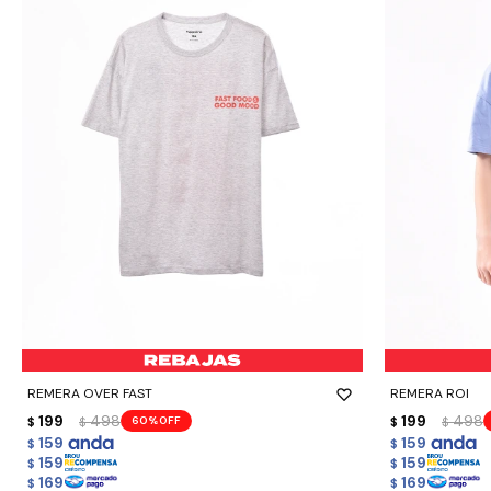
-
+
-
+
REMERA OVER FAST
REMERA ROI
199
498
199
498
60
$
$
$
$
159
159
$
$
159
159
$
$
169
169
$
$