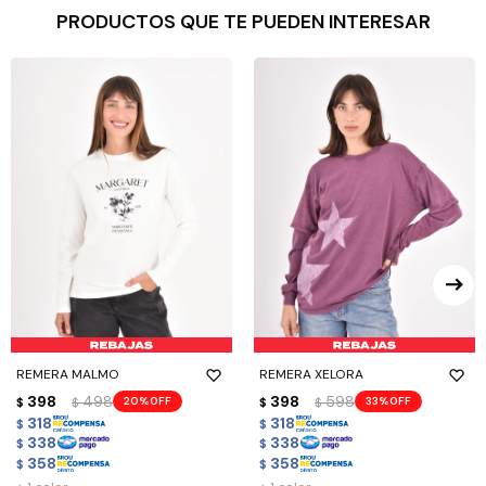
PRODUCTOS QUE TE PUEDEN INTERESAR
REMERA MALMO
REMERA XELORA
398
498
398
598
20
33
$
$
$
$
318
318
$
$
338
338
$
$
358
358
$
$