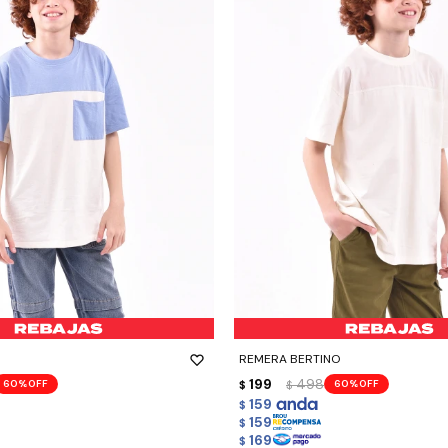
-
+
REMERA BERTINO
199
498
60
60
$
$
159
$
159
$
169
$