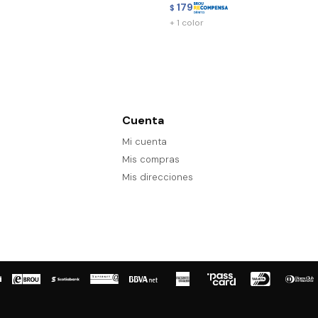
179
$
+ 1 color
Cuenta
Mi cuenta
Mis compras
Mis direcciones