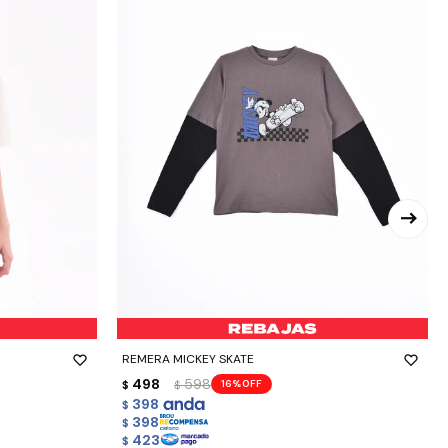
-
+
REMERA MICKEY SKATE
498
598
16
$
$
398
$
398
$
423
$