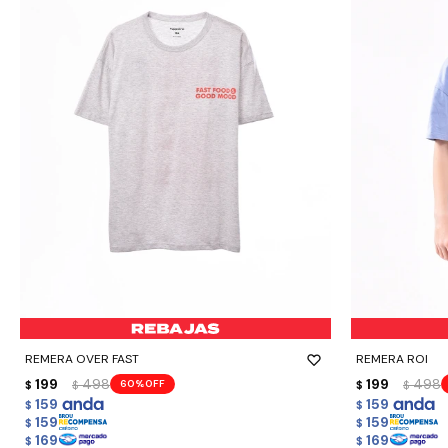
-
+
-
+
REMERA OVER FAST
REMERA ROI
199
498
199
498
60
$
$
$
$
159
159
$
$
159
159
$
$
169
169
$
$