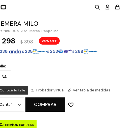
REMERA MILO
NR61005-702
|
Marca: Pappolino
298
$
398
25
$
238
238
253
268
$
$
$
lle:
6A
Probador virtual
Ver tabla de medidas
Conocé tu talle
COMPRAR
1
ENVÍOS EXPRESS