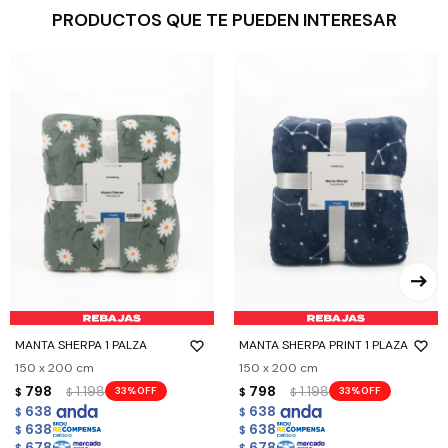
PRODUCTOS QUE TE PUEDEN INTERESAR
MANTA SHERPA 1 PALZA
MANTA SHERPA PRINT 1 PLAZA
150 x 200 cm
150 x 200 cm
798
1.198
798
1.198
33
33
$
$
$
$
638
638
$
$
638
638
$
$
678
678