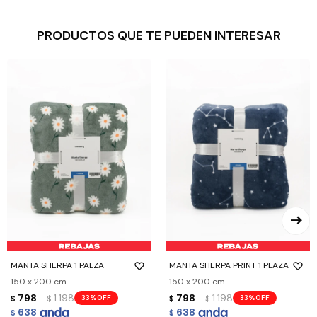
PRODUCTOS QUE TE PUEDEN INTERESAR
MANTA SHERPA 1 PALZA
MANTA SHERPA PRINT 1 PLAZA
150 x 200 cm
150 x 200 cm
798
1.198
798
1.198
33
33
$
$
$
$
638
638
$
$