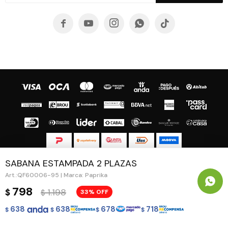





SABANA ESTAMPADA 2 PLAZAS
© Copyright 2026 / Guapa - Paprika
QF60006-95 | Marca: Paprika
798
1.198
$
33
$
638
638
678
718
$
$
$
$