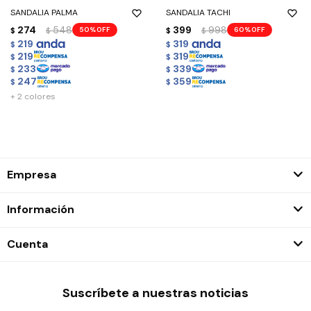
SANDALIA PALMA
SANDALIA TACHI
274
548
399
998
50
60
$
$
$
$
219
319
$
$
219
319
$
$
233
339
$
$
247
359
$
$
+ 2 colores
Empresa
Información
Cuenta
Suscríbete a nuestras noticias