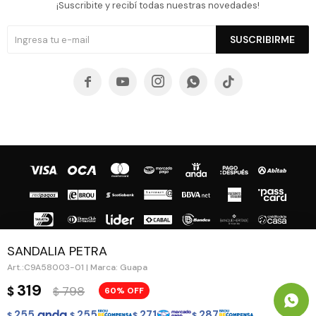
¡Suscribite y recibí todas nuestras novedades!
SUSCRIBIRME





SANDALIA PETRA
C9A58003-01 | Marca: Guapa
© Copyright 2026 / Guapa - Paprika
319
798
$
60
$
255
255
271
287
$
$
$
$