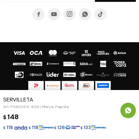





SERVILLETA
© Copyright 2026 / Guapa - Paprika
FO60004-600 | Marca: Paprika
148
$
118
118
126
133
$
$
$
$