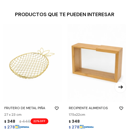
PRODUCTOS QUE TE PUEDEN INTERESAR
FRUTERO DE METAL PIÑA
RECIPIENTE ALIMENTOS
27 x 23 cm
17.5x22cm
348
448
348
22
$
$
$
278
278
$
$