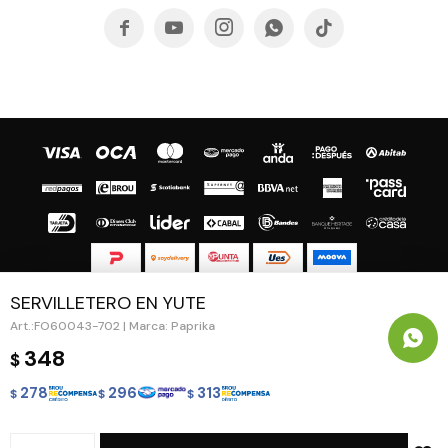





SERVILLETERO EN YUTE
© Copyright 2026 / Guapa - Paprika
FO60043-702 | Marca: Paprika
348
$
278
296
313
$
$
$
Fenicio