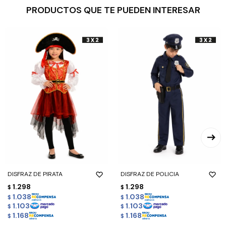
PRODUCTOS QUE TE PUEDEN INTERESAR
DISFRAZ DE PIRATA
DISFRAZ DE POLICIA
1.298
1.298
$
$
1.038
1.038
$
$
1.103
1.103
$
$
1.168
1.168
$
$