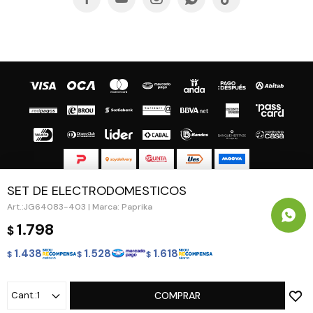
SET DE ELECTRODOMESTICOS
© Copyright 2026 / Guapa - Paprika
JG64083-403 | Marca: Paprika
1.798
$
1.438
1.528
1.618
$
$
$
Fenicio
1
COMPRAR