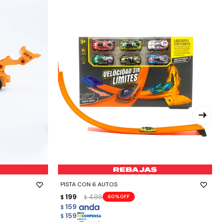
-
+
PISTA CON 6 AUTOS
199
498
60
$
$
159
$
159
$