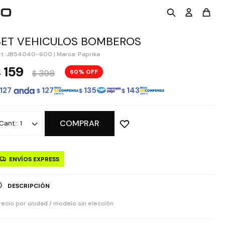
SET VEHICULOS BOMBEROS
JB54040-600
|
Marca: Paprika
159
$
398
60
$
127
127
135
143
$
$
$
COMPRAR
1
ENVÍOS EXPRESS
DESCRIPCIÓN
recio por unidad / modelo sin elección