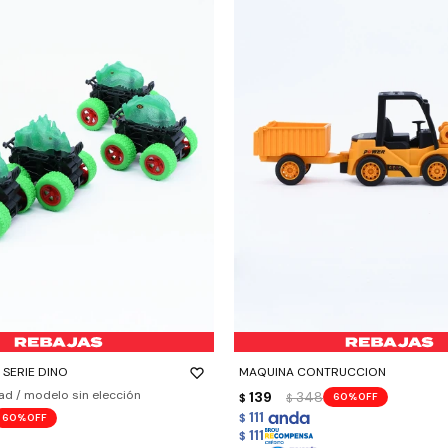
-
+
 SERIE DINO
MAQUINA CONTRUCCION
ad / modelo sin elección
139
348
60
$
$
111
60
$
111
$