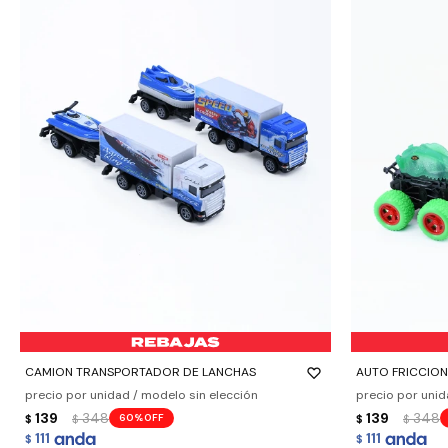
-
+
-
+
CAMION TRANSPORTADOR DE LANCHAS
AUTO FRICCION
precio por unidad / modelo sin elección
precio por unid
139
348
139
348
60
$
$
$
$
111
111
$
$