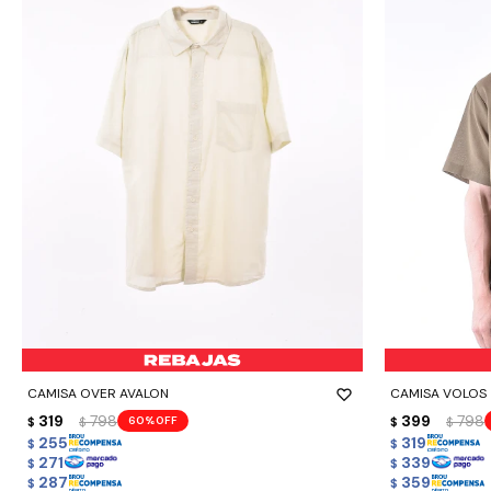
-
+
-
+
CAMISA OVER AVALON
CAMISA VOLOS
319
798
399
798
60
$
$
$
$
255
319
$
$
271
339
$
$
287
359
$
$