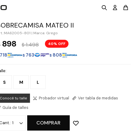
SOBRECAMISA MATEO II
MA62005-801
|
Marca: Grego
898
$
1.498
40
$
718
763
808
$
$
lle:
S
M
L
Probador virtual
Ver tabla de medidas
Conocé tu talle
Guía de talles
COMPRAR
1