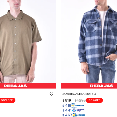
-
+
SOBRECAMISA MATEO
519
1.298
50
60
$
$
415
$
441
$
467
$