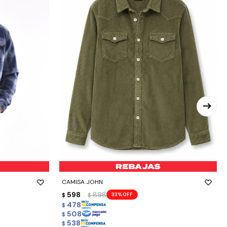
-
+
CAMISA JOHN
598
898
33
$
$
478
$
508
$
538
$