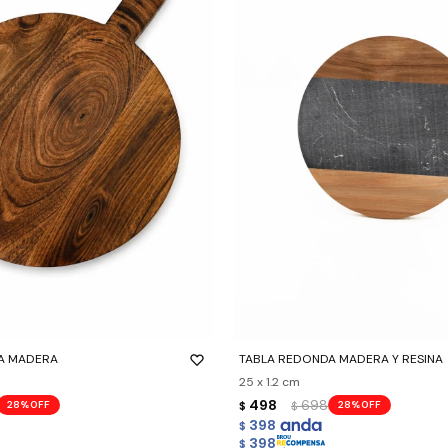
-
+
A MADERA
TABLA REDONDA MADERA Y RESINA
25 x 1.2 cm
498
698
28
28
$
$
398
$
398
$