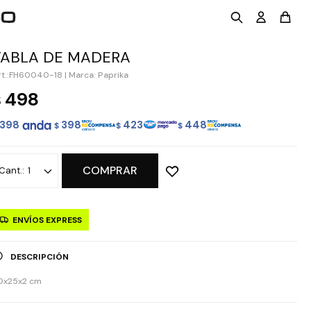
TABLA DE MADERA
FH60040-18
|
Marca: Paprika
498
$
398
398
423
448
$
$
$
COMPRAR
1
ENVÍOS EXPRESS
DESCRIPCIÓN
0x25x2 cm