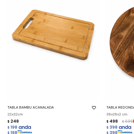
-
+
-
+
TABLA BAMBU ACANALADA
TABLA REDOND
22x32cm
38x28x2 cm
248
498
698
$
$
$
198
398
$
$
198
398
$
$