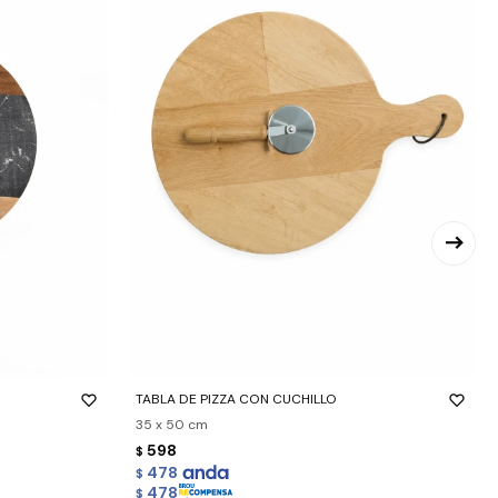
-
+
TABLA DE PIZZA CON CUCHILLO
35 x 50 cm
598
$
478
$
478
$