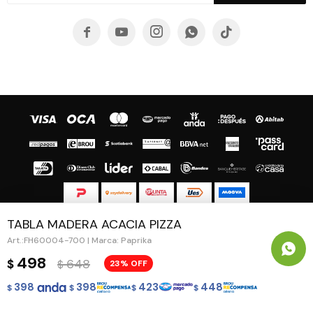





TABLA MADERA ACACIA PIZZA
© Copyright 2026 / Guapa - Paprika
FH60004-700 | Marca: Paprika
498
648
$
23
$
398
398
423
448
$
$
$
$