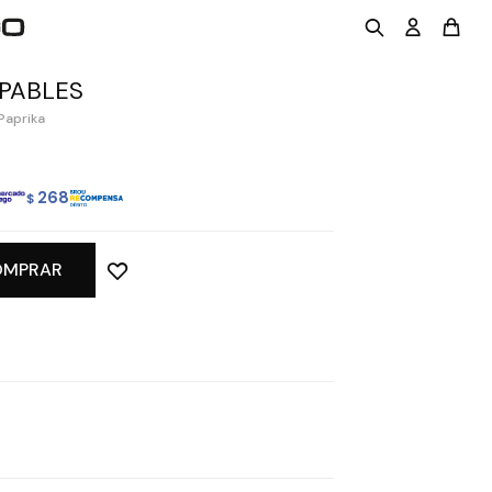
PABLES
Paprika
268
$
OMPRAR