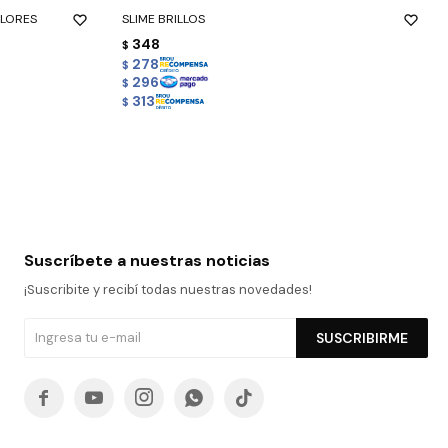
OLORES
SLIME BRILLOS
348
$
278
$
296
$
313
$
Suscríbete a nuestras noticias
¡Suscribite y recibí todas nuestras novedades!
SUSCRIBIRME




