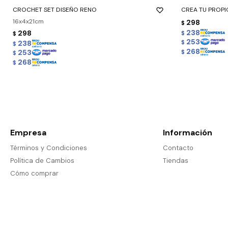
CROCHET SET DISEÑO RENO
CREA TU PROP
16x4x21cm
298
$
238
298
$
$
253
238
$
$
268
253
$
$
268
$
Empresa
Información
Términos y Condiciones
Contacto
Política de Cambios
Tiendas
Cómo comprar