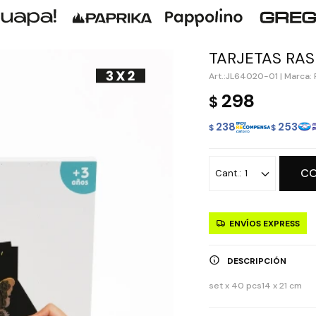
TARJETAS RAS
JL64020-01
|
Marca: 
298
$
238
253
$
$
C
1
ENVÍOS EXPRESS
DESCRIPCIÓN
set x 40 pcs14 x 21 cm