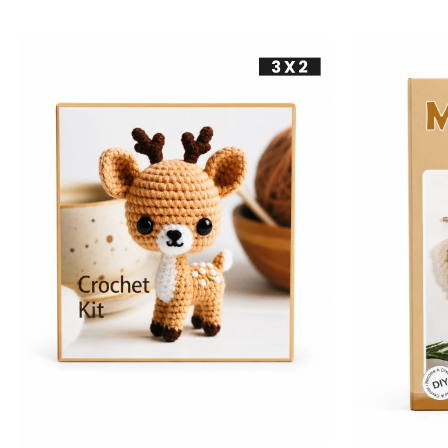
-
+
-
+