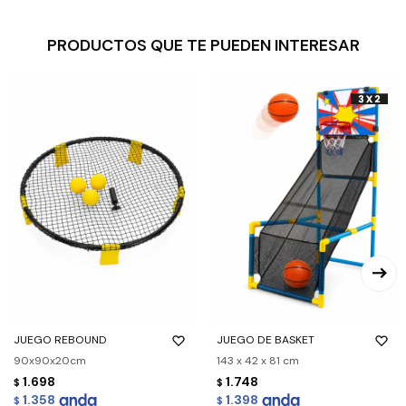
PRODUCTOS QUE TE PUEDEN INTERESAR
JUEGO REBOUND
JUEGO DE BASKET
90x90x20cm
143 x 42 x 81 cm
1.698
1.748
$
$
1.358
1.398
$
$