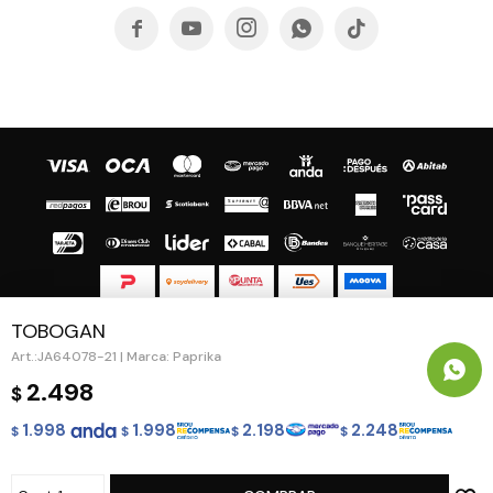





TOBOGAN
© Copyright 2026 / Guapa - Paprika
JA64078-21 | Marca: Paprika
2.498
$
1.998
1.998
2.198
2.248
$
$
$
$
Fenicio