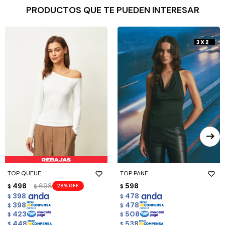
PRODUCTOS QUE TE PUEDEN INTERESAR
TOP QUEUE
TOP PANE
498
698
598
28
$
$
$
398
478
$
$
398
478
$
$
423
508
$
$
448
538
$
$