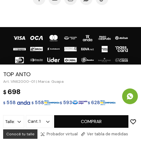
TOP ANTO
VN62000-01 | Marca: Guapa
© Copyright 2026 / Guapa - Paprika
698
$
558
558
593
628
$
$
$
$
1
COMPRAR
Talle:
Fenicio
Probador virtual
Ver tabla de medidas
Conocé tu talle