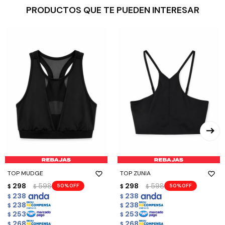
PRODUCTOS QUE TE PUEDEN INTERESAR
TOP MUDGE
TOP ZUNIA
298
598
298
598
50
50
$
$
$
$
238
238
$
$
238
238
$
$
253
253
$
$
268
268
$
$