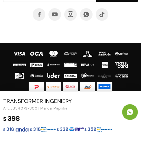





TRANSFORMER INGENIERY
© Copyright 2026 / Guapa - Paprika
JB54073-300 | Marca: Paprika
398
$
318
318
338
358
$
$
$
$