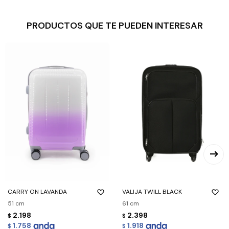
PRODUCTOS QUE TE PUEDEN INTERESAR
CARRY ON LAVANDA
VALIJA TWILL BLACK
51 cm
61 cm
2.198
2.398
$
$
1.758
1.918
$
$