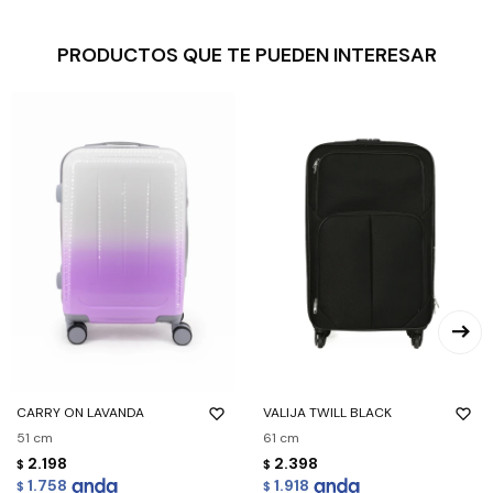
PRODUCTOS QUE TE PUEDEN INTERESAR
CARRY ON LAVANDA
VALIJA TWILL BLACK
51 cm
61 cm
2.198
2.398
$
$
1.758
1.918
$
$