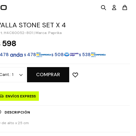
VALLA STONE SET X 4
H4C60052-801
|
Marca: Paprika
598
$
478
478
508
538
$
$
$
COMPRAR
1
ENVÍOS EXPRESS
DESCRIPCIÓN
0 de alto x 25 cm