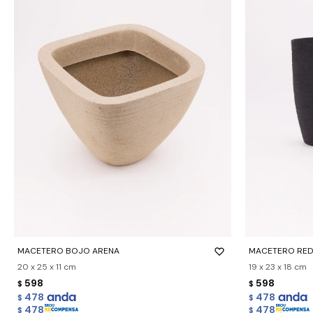
-
+
-
+
MACETERO BOJO ARENA
MACETERO RE
20 x 25 x 11 cm
19 x 23 x 18 cm
598
598
$
$
478
478
$
$
478
478
$
$