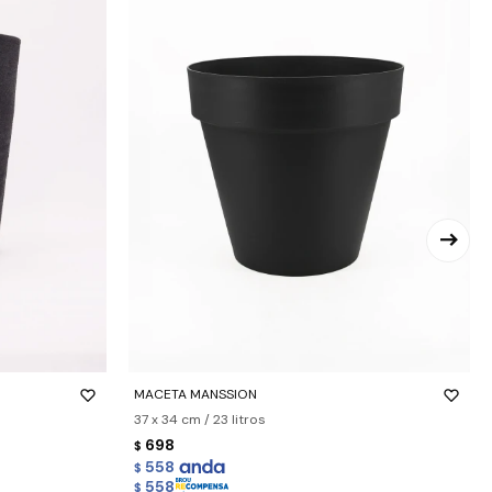
-
+
MACETA MANSSION
37 x 34 cm / 23 litros
698
$
558
$
558
$