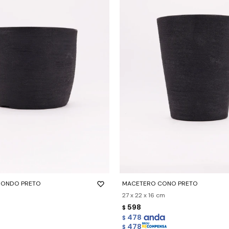
-
+
DONDO PRETO
MACETERO CONO PRETO
27 x 22 x 16 cm
598
$
478
$
478
$