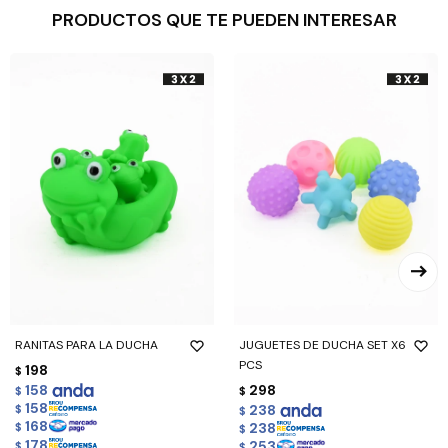
PRODUCTOS QUE TE PUEDEN INTERESAR
RANITAS PARA LA DUCHA
JUGUETES DE DUCHA SET X6
PCS
198
$
158
298
$
$
158
238
$
$
168
238
$
$
178
253
$
$