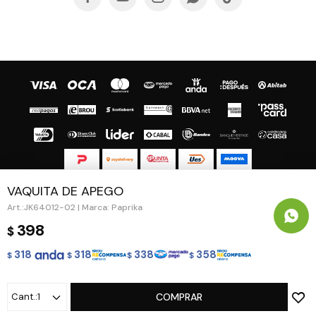
VAQUITA DE APEGO
© Copyright 2026 / Guapa - Paprika
JK64012-02 | Marca: Paprika
398
$
318
318
338
358
$
$
$
$
Fenicio
1
COMPRAR