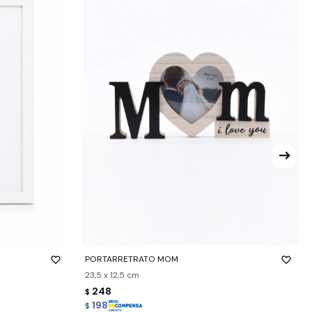
-
+
PORTARRETRATO MOM
23,5 x 12,5 cm
248
$
198
$