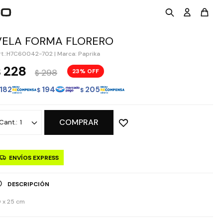
VELA FORMA FLORERO
H7C60042-702
|
Marca: Paprika
228
$
298
23
$
182
194
205
$
$
COMPRAR
1
ENVÍOS EXPRESS
DESCRIPCIÓN
0 x 25 cm