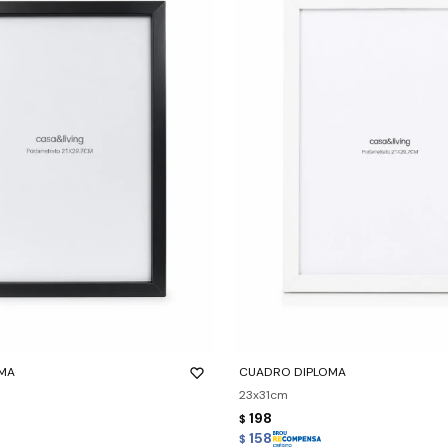
-
+
MA
CUADRO DIPLOMA
23x31cm
198
$
158
$