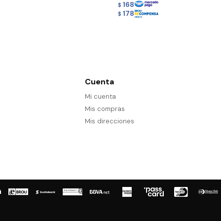
168
$
178
$
Cuenta
Mi cuenta
Mis compras
Mis direcciones