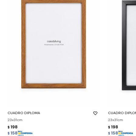
-
+
-
+
CUADRO DIPLOMA
CUADRO DIPLO
23x31cm
23x31cm
198
198
$
$
158
158
$
$