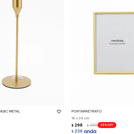
-
+
ASIC METAL
PORTARRETRATO
18 x 24 cm
298
398
25
$
$
238
$