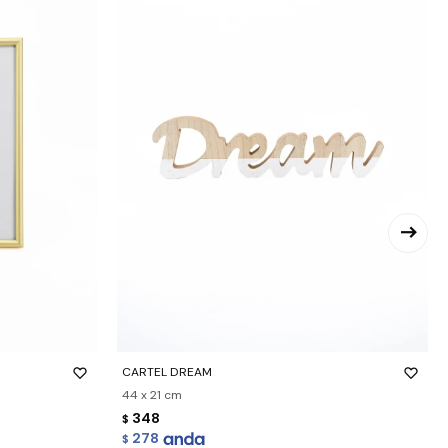
-
+
CARTEL DREAM
44 x 21 cm
348
$
278
$