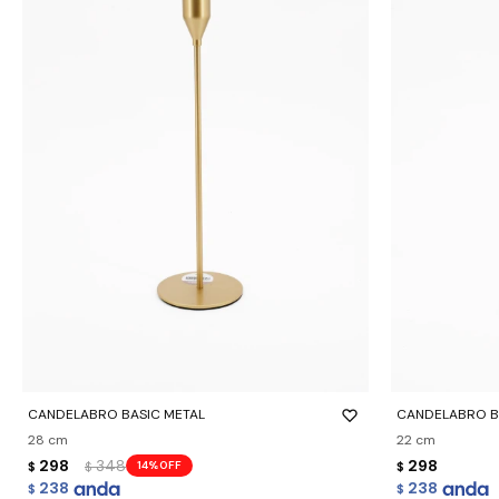
-
+
-
+
CANDELABRO BASIC METAL
CANDELABRO B
28 cm
22 cm
298
348
298
14
$
$
$
238
238
$
$