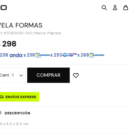
VELA FORMAS
H7C60023-702
|
Marca: Paprika
298
$
238
238
253
268
$
$
$
COMPRAR
1
ENVÍOS EXPRESS
DESCRIPCIÓN
.5 x 9.5 x 12.5 cm