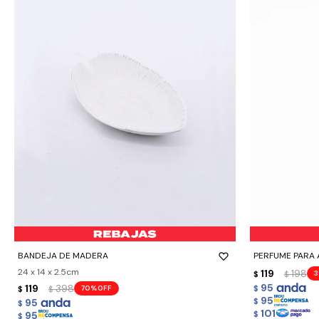
-
+
-
+
BANDEJA DE MADERA
PERFUME PARA 
24 x 14 x 2.5cm
119
198
3
$
$
95
119
398
70
$
$
$
95
95
$
$
101
95
$
$