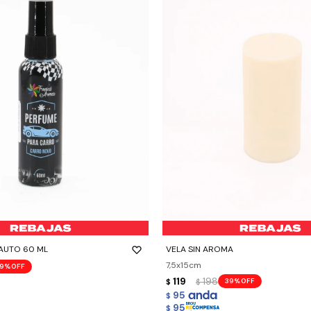
-
+
AUTO 60 ML
VELA SIN AROMA
7,5x15cm
9
119
198
39
$
$
95
$
95
$