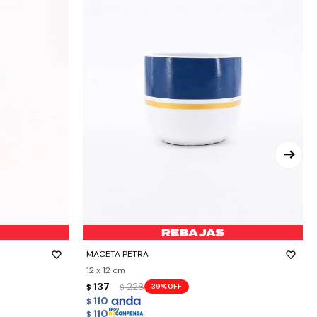
-
+
MACETA PETRA
12 x 12 cm
137
228
39
$
$
110
$
110
$