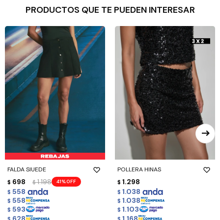
PRODUCTOS QUE TE PUEDEN INTERESAR
FALDA SIUEDE
POLLERA HINAS
698
1.198
1.298
41
$
$
$
558
1.038
$
$
558
1.038
$
$
593
1.103
$
$
628
1.168
$
$