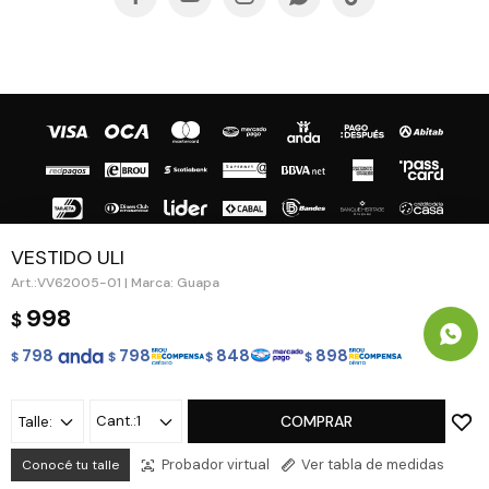
VESTIDO ULI
VV62005-01 | Marca: Guapa
© Copyright 2026 / Guapa - Paprika
998
$
798
798
848
898
$
$
$
$
1
COMPRAR
Talle:
Fenicio
Probador virtual
Ver tabla de medidas
Conocé tu talle