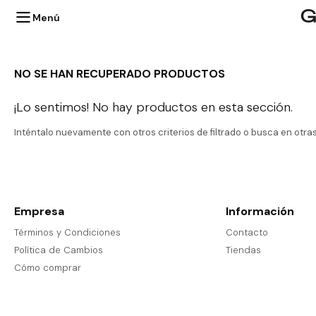
Menú
NO SE HAN RECUPERADO PRODUCTOS
¡Lo sentimos! No hay productos en esta sección.
Inténtalo nuevamente con otros criterios de filtrado o busca en otr
VER TODO
Empresa
Información
ABRIGOS
VER TODO
Términos y Condiciones
CAMISAS Y BLUSAS
Contacto
PAREOS
VER TODO
Política de Cambios
Tiendas
TEJIDOS
BIJOU
Cómo comprar
BOTAS
REMERAS
VER TODO
LENTES
SANDALIAS
JEANS
MEDIAS
GORROS Y SOMBREROS
ZAPATILLAS