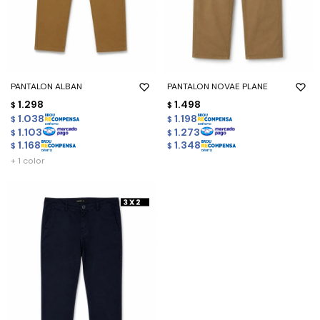
PANTALON ALBAN
PANTALON NOVAE PLANE
1.298
1.498
$
$
1.038
1.198
$
$
1.103
1.273
$
$
1.168
1.348
$
$
+ 1 color