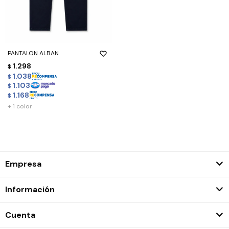
PANTALON ALBAN
1.298
$
1.038
$
1.103
$
1.168
$
+ 1 color
Empresa
Información
Cuenta