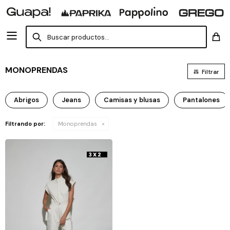
MONOPRENDAS
Abrigos
Jeans
Camisas y blusas
Pantalones
Filtrando por:
Monoprendas