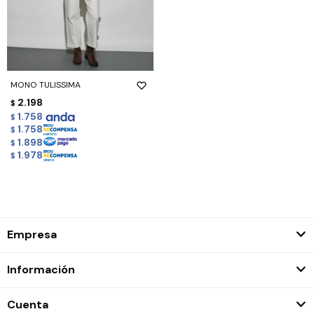
MONO TULISSIMA
2.198
$
1.758
$
1.758
$
1.898
$
1.978
$
Empresa
Información
Cuenta