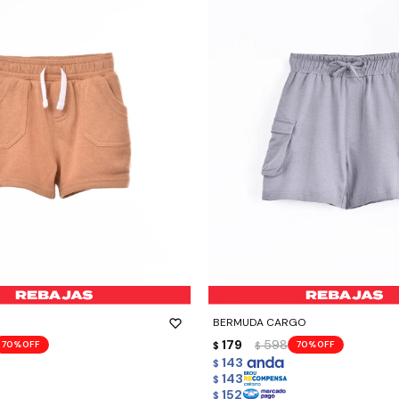
-
+
BERMUDA CARGO
179
598
70
70
$
$
143
$
143
$
152
$