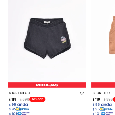
-
+
-
+
SHORT DIEGO
SHORT TEO
119
398
119
398
70
$
$
$
$
95
95
$
$
95
95
$
$
101
101
$
$