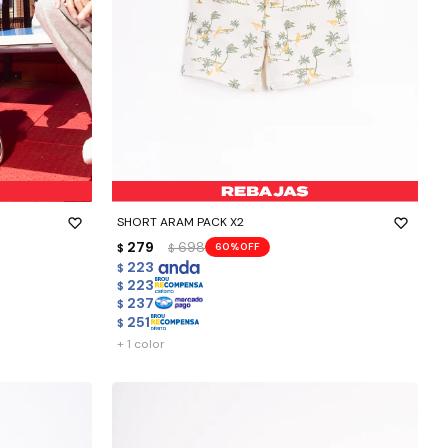
-
+
SHORT ARAM PACK X2
279
698
60
$
$
223
$
223
$
237
$
251
$
+ 1 color