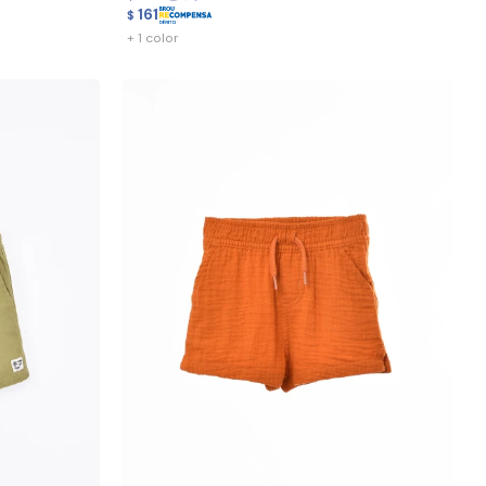
161
$
+ 1 color