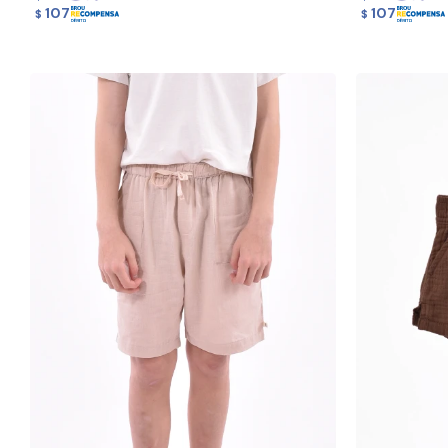
107
107
$
$