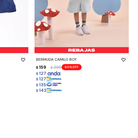
-
+
BERMUDA CAMILO BOY
159
398
60
$
$
127
$
127
$
135
$
143
$