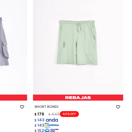
-
+
SHORT BONDI
179
448
60
$
$
143
$
143
$
152
$