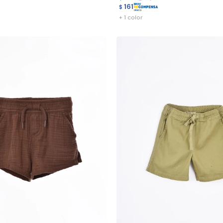
161
$
+ 1 color