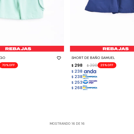
-
+
RGO
SHORT DE BAÑO SAMUEL
298
398
70
25
$
$
238
$
238
$
253
$
268
$
MOSTRANDO
16
DE
16