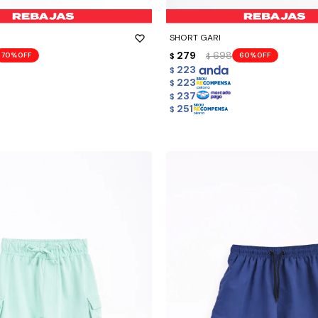
-
+
SHORT GARI
279
698
70
60
$
$
223
$
223
$
237
$
251
$