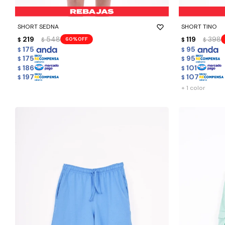
-
+
-
+
SHORT SEDNA
SHORT TINO
219
548
119
398
60
$
$
$
$
175
95
$
$
175
95
$
$
186
101
$
$
197
107
$
$
+ 1 color