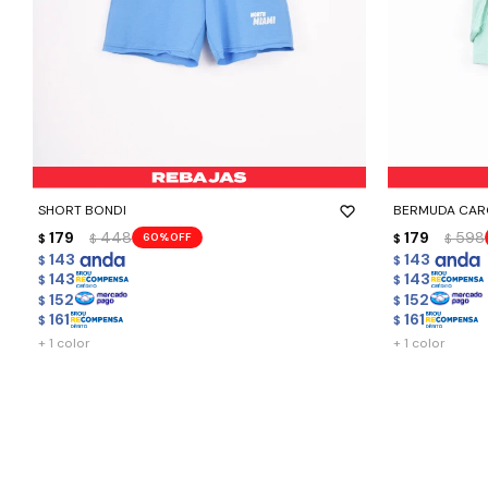
-
+
-
+
SHORT BONDI
BERMUDA CA
179
448
179
598
60
$
$
$
$
143
143
$
$
143
143
$
$
152
152
$
$
161
161
$
$
+ 1 color
+ 1 color