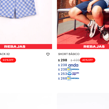
-
+
ACK X2
SHORT BÁSICO
8
298
498
60
40
$
$
238
$
238
$
253
$
268
$