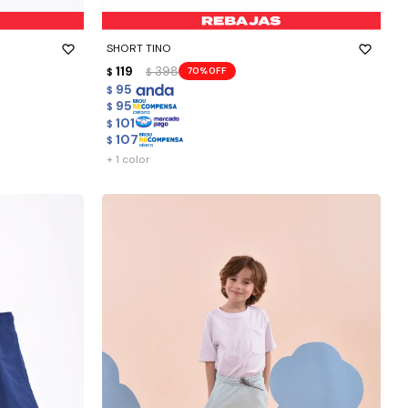
-
+
SHORT TINO
119
398
70
$
$
95
$
95
$
101
$
107
$
+ 1 color