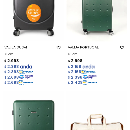
VALIJA DUBAI
VALIJA PORTUGAL
71 cm
61 cm
2.998
2.698
$
$
2.398
2.158
$
$
2.398
2.158
$
$
2.698
2.398
$
$
2.698
2.428
$
$