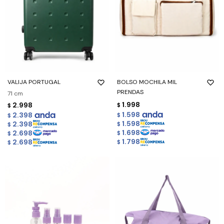
VALIJA PORTUGAL
BOLSO MOCHILA MIL
PRENDAS
71 cm
1.998
2.998
$
$
1.598
2.398
$
$
1.598
2.398
$
$
1.698
2.698
$
$
1.798
2.698
$
$