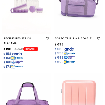
RECIPIENTES SET X 8
BOLSO TRIP LILA PLEGABLE
ALABAMA
698
$
198
248
558
20
$
$
$
558
158
$
$
593
158
$
$
628
168
$
$
178
$