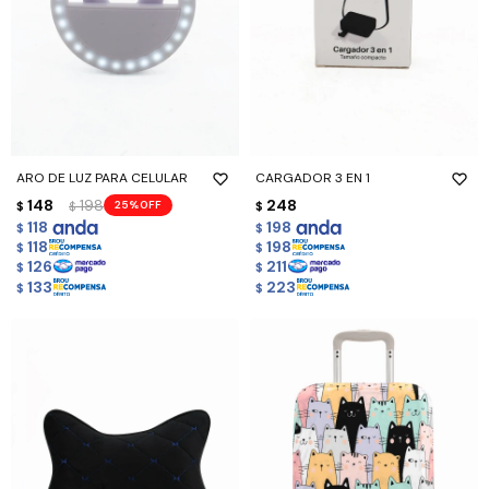
ARO DE LUZ PARA CELULAR
CARGADOR 3 EN 1
148
198
248
25
$
$
$
118
198
$
$
118
198
$
$
126
211
$
$
133
223
$
$