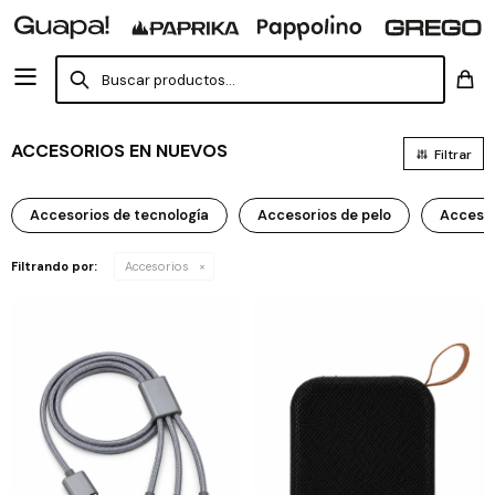
ACCESORIOS EN NUEVOS
Accesorios de tecnología
Accesorios de pelo
Accesor
Filtrando por:
Accesorios