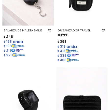
BALANZA DE MALETA SMILE
ORGANIZADOR TRAVEL
PUFFER
248
$
198
398
$
$
198
318
$
$
211
318
$
$
223
338
$
$
358
$