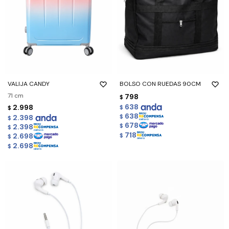
VALIJA CANDY
BOLSO CON RUEDAS 90CM
71 cm
798
$
638
2.998
$
$
638
2.398
$
$
678
2.398
$
$
718
2.698
$
$
2.698
$