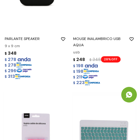
PARLANTE SPEAKER
MOUSE INALAMBRICO USB
AQUA
9 x 9 cm
usb
348
$
278
248
348
28
$
$
$
278
198
$
$
296
198
$
$
313
211
$
$
223
$