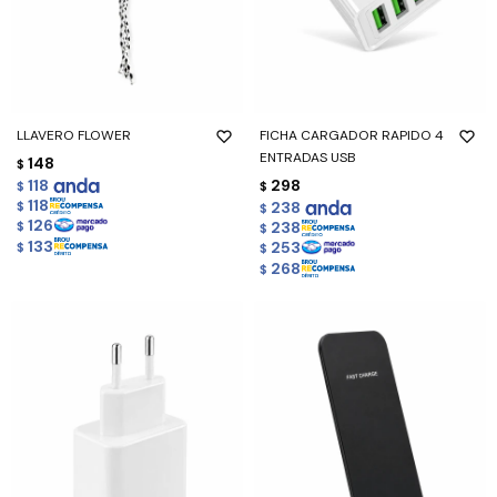
LLAVERO FLOWER
FICHA CARGADOR RAPIDO 4
ENTRADAS USB
148
$
118
298
$
$
118
238
$
$
126
238
$
$
133
253
$
$
268
$