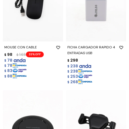
MOUSE CON CABLE
FICHA CARGADOR RAPIDO 4
ENTRADAS USB
98
148
33
$
$
78
298
$
$
78
238
$
$
83
238
$
$
88
253
$
$
268
$