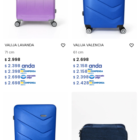
VALIJA LAVANDA
VALIJA VALENCIA
71 cm
61 cm
2.998
2.698
$
$
2.398
2.158
$
$
2.398
2.158
$
$
2.698
2.398
$
$
2.698
2.428
$
$