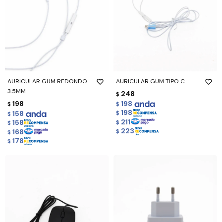
AURICULAR GUM REDONDO
AURICULAR GUM TIPO C
3.5MM
248
$
198
198
$
$
198
158
$
$
211
158
$
$
223
168
$
$
178
$