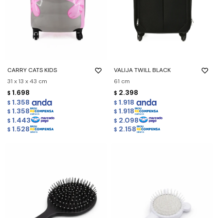
CARRY CATS KIDS
VALIJA TWILL BLACK
31 x 13 x 43 cm
61 cm
1.698
2.398
$
$
1.358
1.918
$
$
1.358
1.918
$
$
1.443
2.098
$
$
1.528
2.158
$
$