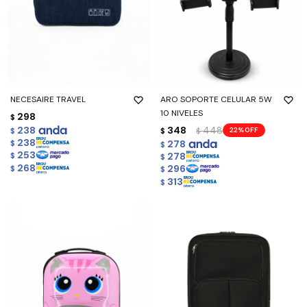
NECESAIRE TRAVEL
ARO SOPORTE CELULAR 5W
10 NIVELES
298
$
238
348
448
22
$
$
$
238
278
$
$
253
278
$
$
268
296
$
$
313
$