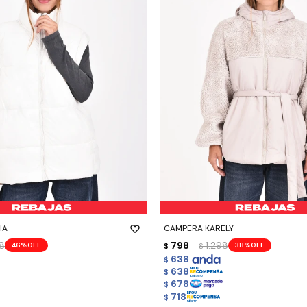
-
+
IA
CAMPERA KARELY
98
798
1.298
46
38
$
$
638
$
638
$
678
$
718
$