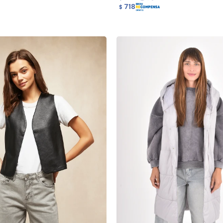
718
$