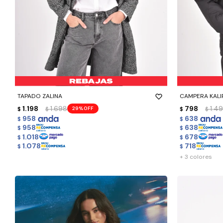
-
+
-
+
TAPADO ZALINA
CAMPERA KALI
1.198
1.698
798
1.4
29
$
$
$
$
958
638
$
$
958
638
$
$
1.018
678
$
$
1.078
718
$
$
+ 3 colores