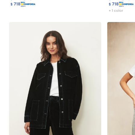
718
718
$
$
+ 1 color