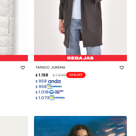
-
+
TAPADO JUREMA
1.198
1.498
20
$
$
958
$
958
$
1.018
$
1.078
$