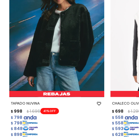
-
+
-
+
TAPADO NUVINA
CHALECO OLIV
998
1.698
698
1.2
41
$
$
$
$
798
558
$
$
798
558
$
$
848
593
$
$
898
628
$
$