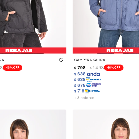
-
+
RA
CAMPERA KALIRA
98
798
1.498
46
46
$
$
638
$
638
$
678
$
718
$
+ 3 colores