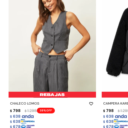
-
+
-
+
CHALECO LOMOS
CAMPERA KAR
798
1.298
798
1.2
38
$
$
$
$
638
638
$
$
638
638
$
$
678
678
$
$