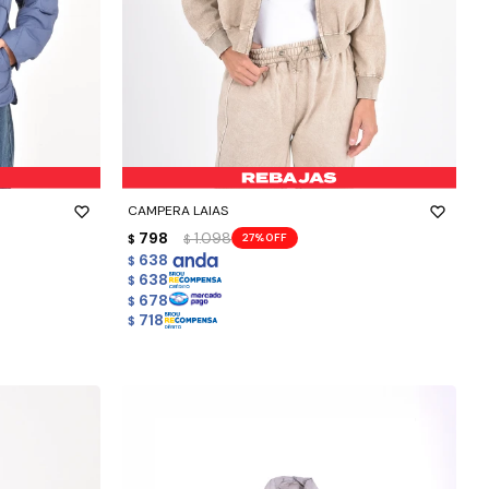
-
+
CAMPERA LAIAS
798
1.098
27
$
$
638
$
638
$
678
$
718
$