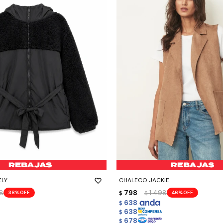
-
+
ELY
CHALECO JACKIE
98
798
1.498
38
46
$
$
638
$
638
$
678
$