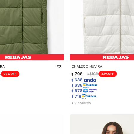
-
+
IRA
CHALECO NUVIRA
8
798
1.198
33
33
$
$
638
$
638
$
678
$
718
$
+ 2 colores