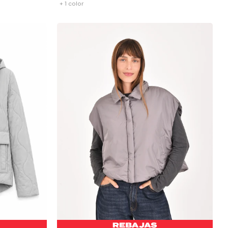
+ 1 color
-
+