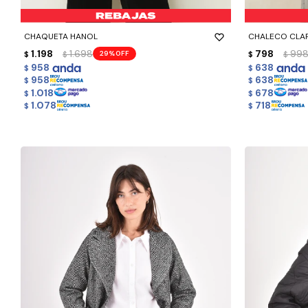
-
+
-
+
CHAQUETA HANOL
CHALECO CLAR
1.198
1.698
798
99
29
$
$
$
$
958
638
$
$
958
638
$
$
1.018
678
$
$
1.078
718
$
$