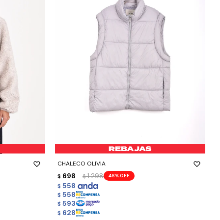
-
+
CHALECO OLIVIA
698
1.298
46
$
$
558
$
558
$
593
$
628
$