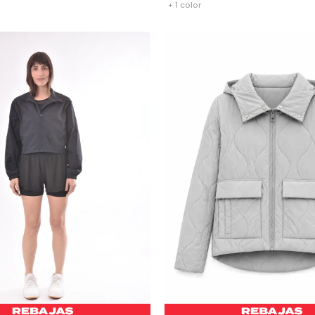
+ 1 color
-
+