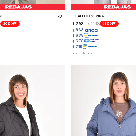
-
+
I
CHALECO NUVIRA
8
798
1.198
20
33
$
$
638
$
638
$
678
$
718
$
+ 2 colores