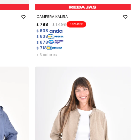
-
+
CAMPERA KALIRA
798
1.498
46
$
$
638
$
638
$
678
$
718
$
+ 3 colores