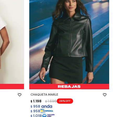
-
+
CHAQUETA MARLE
1.198
1.698
29
$
$
958
$
958
$
1.018
$