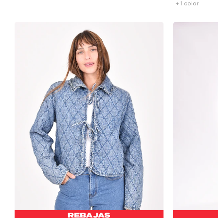
+ 1 color
-
+
-
+