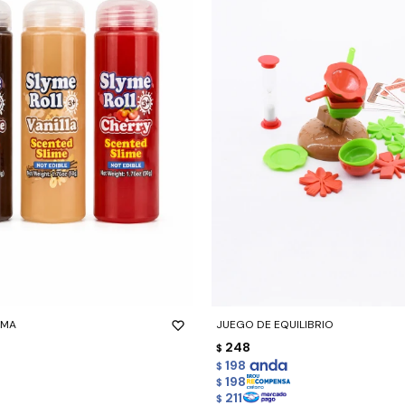
-
+
OMA
JUEGO DE EQUILIBRIO
248
$
198
$
198
$
211
$