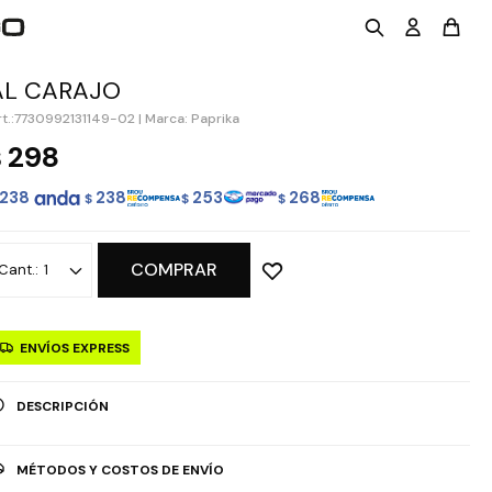
AL CARAJO
7730992131149-02
|
Marca: Paprika
298
$
238
238
253
268
$
$
$
COMPRAR
1
ENVÍOS EXPRESS
DESCRIPCIÓN
MÉTODOS Y COSTOS DE ENVÍO