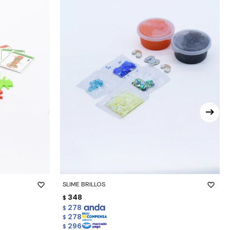
-
+
SLIME BRILLOS
348
$
278
$
278
$
296
$