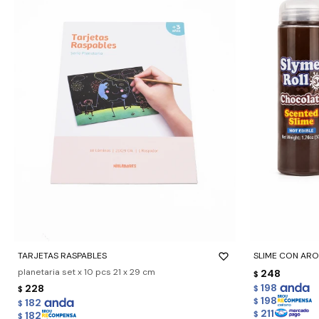
-
+
-
+
TARJETAS RASPABLES
SLIME CON AR
planetaria set x 10 pcs 21 x 29 cm
248
$
198
228
$
$
198
182
$
$
211
182
$
$