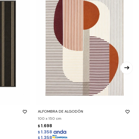
-
+
ALFOMBRA DE ALGODÓN
100 x 150 cm
1.698
$
1.358
$
1.358
$