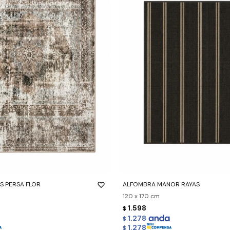
-
+
S PERSA FLOR
ALFOMBRA MANOR RAYAS
120 x 170 cm
1.598
$
1.278
$
1.278
$