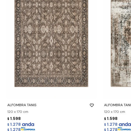
-
+
-
+
ALFOMBRA TANIS
ALFOMBRA TANI
120 x 170 cm
120 x 170 cm
1.598
1.598
$
$
1.278
1.278
$
$
1.278
1.278
$
$