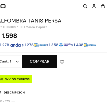
ALFOMBRA TANIS PERSA
DC60097-03
|
Marca: Paprika
1.598
$
1.278
1.278
1.358
1.438
$
$
$
COMPRAR
1
ENVÍOS EXPRESS
DESCRIPCIÓN
20 x 170 cm