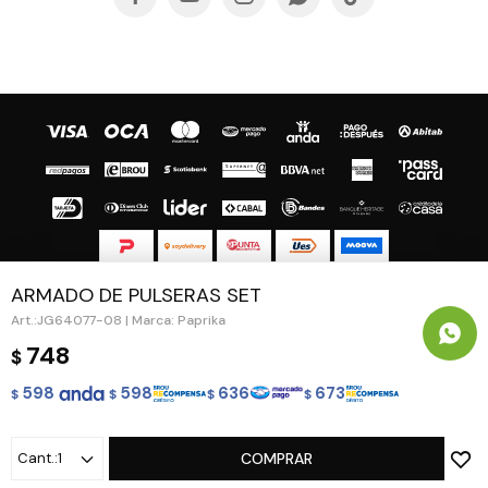
ARMADO DE PULSERAS SET
© Copyright 2026 / Guapa - Paprika
JG64077-08 | Marca: Paprika
748
$
598
598
636
673
$
$
$
$
Fenicio
1
COMPRAR