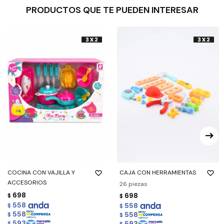
PRODUCTOS QUE TE PUEDEN INTERESAR
COCINA CON VAJILLA Y
CAJA CON HERRAMIENTAS
ACCESORIOS
26 piezas
698
698
$
$
558
558
$
$
558
558
$
$
593
593
$