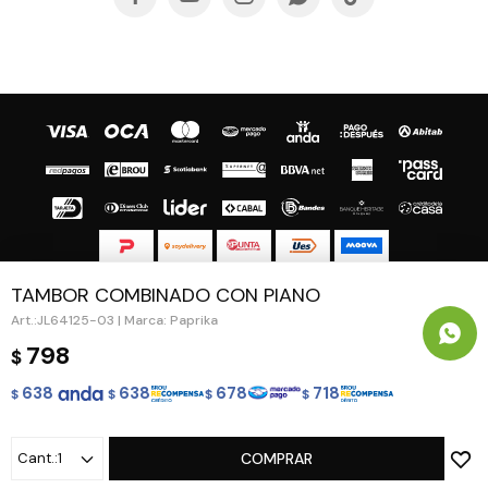
TAMBOR COMBINADO CON PIANO
© Copyright 2026 / Guapa - Paprika
JL64125-03 | Marca: Paprika
798
$
638
638
678
718
$
$
$
$
Fenicio
1
COMPRAR