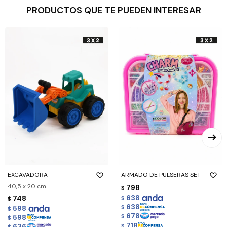
PRODUCTOS QUE TE PUEDEN INTERESAR
EXCAVADORA
ARMADO DE PULSERAS SET
40,5 x 20 cm
798
$
638
748
$
$
638
598
$
$
678
598
$
$
718
636
$