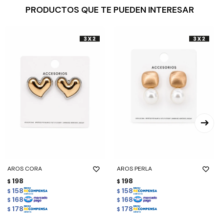
PRODUCTOS QUE TE PUEDEN INTERESAR
AROS CORA
AROS PERLA
198
198
$
$
158
158
$
$
168
168
$
$
178
178
$
$